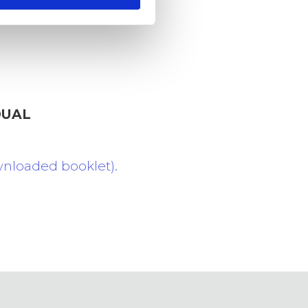
4DUAL
wnloaded booklet).