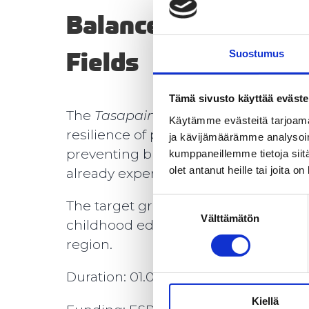
Balance to Work in
Fields
Suostumus
Tämä sivusto käyttää eväste
The
TasapainoaTyöhön
project prom
Käytämme evästeitä tarjoama
resilience of professionals in female
ja kävijämäärämme analysoim
preventing burnout at work and incr
kumppaneillemme tietoja siitä
olet antanut heille tai joita o
already experiencing symptoms of b
Suostumuksen
The target group of the project inclu
Välttämätön
valinta
childhood education, cleaning, and f
region.
Duration: 01.09.2023 – 28.02.2026
Kiellä