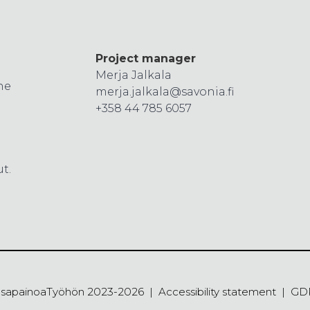
Project manager
Merja Jalkala
he
merja.jalkala@savonia.fi
+358 44 785 6057
t.
asapainoaTyöhön 2023-2026
Accessibility statement
GD