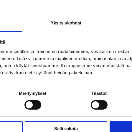
Wha
 Female-Dominated
Yksityiskohdat
itä
otes the occupational well-being and
mme sisällön ja mainosten räätälöimiseen, sosiaalisen median
-dominated fields. The focus is on
iseen. Lisäksi jaamme sosiaalisen median, mainosalan ja analy
Fol
easing personal resources for those
, miten käytät sivustoamme. Kumppanimme voivat yhdistää näitä t
In
n kerätty, kun olet käyttänyt heidän palvelujaan.
urnout.
des professionals from the healthcare, early
Mieltymykset
Tilastot
ood service sectors in the North Savo
Salli valinta