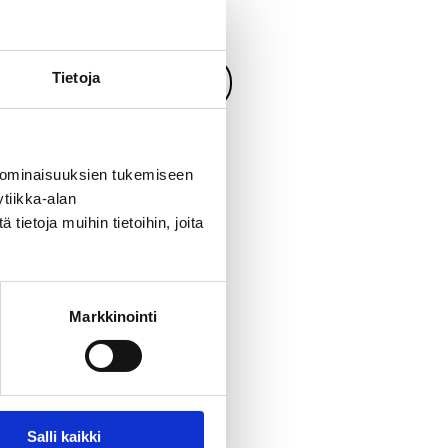
t are you looking?
Tietoja
PROJECT
CONTACT
 ominaisuuksien tukemiseen
tiikka-alan
low us on
ietoja muihin tietoihin, joita
stagram
Markkinointi
Salli kaikki