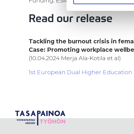
Funding: ESR+, South Savo ELY Cent
Read our release
Tackling the burnout crisis in fem
Case: Promoting workplace wellbei
(10.04.2024 Merja Ala-Kotila et al)
1st European Dual Higher Education 