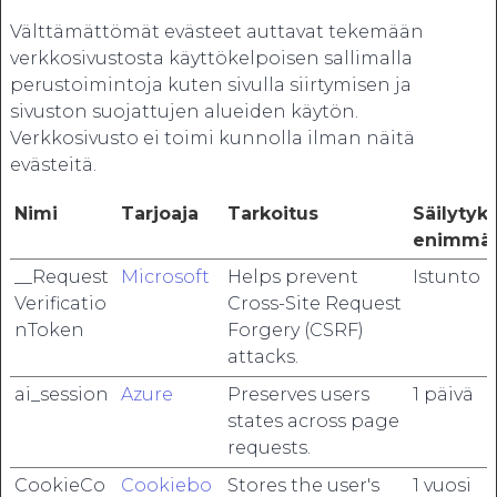
Välttämättömät evästeet auttavat tekemään
verkkosivustosta käyttökelpoisen sallimalla
perustoimintoja kuten sivulla siirtymisen ja
sivuston suojattujen alueiden käytön.
Verkkosivusto ei toimi kunnolla ilman näitä
evästeitä.
Nimi
Tarjoaja
Tarkoitus
Säilytyk
enimmäi
__Request
Microsoft
Helps prevent
Istunto
Verificatio
Cross-Site Request
nToken
Forgery (CSRF)
attacks.
ai_session
Azure
Preserves users
1 päivä
states across page
requests.
CookieCo
Cookiebo
Stores the user's
1 vuosi