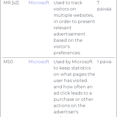
MR [x2]
Microsoft
Used to track
7
visitors on
päivää
multiple websites,
in order to present
relevant
advertisement
based on the
visitor's
preferences.
MS0
Microsoft
Used by Microsoft
1 päivä
to keep statistics
on what pages the
user has visited
and how often an
ad click leads to a
purchase or other
actions on the
advertiser's