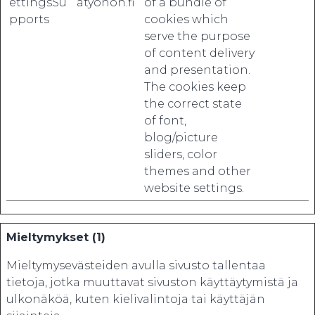
ettingsSu
atyohon.fi
of a bundle of
pports
cookies which
serve the purpose
of content delivery
and presentation.
The cookies keep
the correct state
of font,
blog/picture
sliders, color
themes and other
website settings.
Mieltymykset (1)
Mieltymysevästeiden avulla sivusto tallentaa
tietoja, jotka muuttavat sivuston käyttäytymistä ja
ulkonäköä, kuten kielivalintoja tai käyttäjän