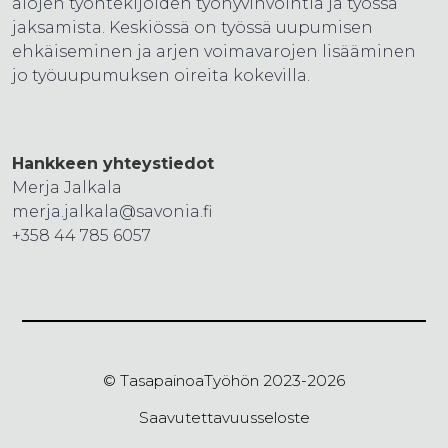
alojen työntekijöiden työhyvinvointia ja työssä
jaksamista. Keskiössä on työssä uupumisen
ehkäiseminen ja arjen voimavarojen lisääminen
jo työuupumuksen oireita kokevilla.
Hankkeen yhteystiedot
Merja Jalkala
merja.jalkala@savonia.fi
+358 44 785 6057
© TasapainoaTyöhön 2023-2026
Saavutettavuusseloste