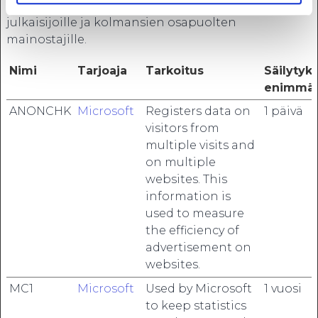
yksittäisille käyttäjille, ja siten arvokkaampia
julkaisijoille ja kolmansien osapuolten
mainostajille.
Nimi
Tarjoaja
Tarkoitus
Säilytyk
enimmäi
ANONCHK
Microsoft
Registers data on
1 päivä
visitors from
multiple visits and
on multiple
websites. This
information is
used to measure
the efficiency of
advertisement on
websites.
MC1
Microsoft
Used by Microsoft
1 vuosi
to keep statistics