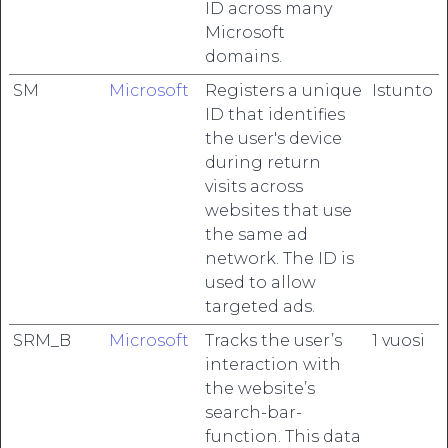
ID across many
Microsoft
domains.
SM
Microsoft
Registers a unique
Istunto
ID that identifies
the user's device
during return
visits across
websites that use
the same ad
network. The ID is
used to allow
targeted ads.
SRM_B
Microsoft
Tracks the user’s
1 vuosi
interaction with
the website’s
search-bar-
function. This data