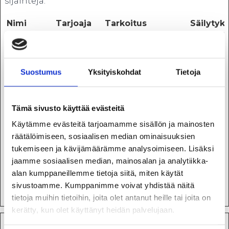
sijainteja.
Nimi
Tarjoaja
Tarkoitus
Säilytyk
enimmäi
FormsWe
Microsoft
The cookie is used
30
bSessionI
if the visitor has
päivää
Suostumus
Yksityiskohdat
Tietoja
d
filled in personal
information on a
formula. This
Tämä sivusto käyttää evästeitä
information will
Käytämme evästeitä tarjoamamme sisällön ja mainosten
be filled in
räätälöimiseen, sosiaalisen median ominaisuuksien
automatically on
tukemiseen ja kävijämäärämme analysoimiseen. Lisäksi
other formulas.
jaamme sosiaalisen median, mainosalan ja analytiikka-
This process is
alan kumppaneillemme tietoja siitä, miten käytät
used to optimize
sivustoamme. Kumppanimme voivat yhdistää näitä
visitor experience.
tietoja muihin tietoihin, joita olet antanut heille tai joita on
kerätty, kun olet käyttänyt heidän palvelujaan.
Tilastot (1)