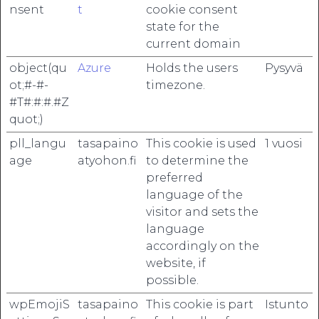
nsent
t
cookie consent
state for the
current domain
object(qu
Azure
Holds the users
Pysyvä
ot;#-#-
timezone.
#T#:#:#.#Z
quot;)
pll_langu
tasapaino
This cookie is used
1 vuosi
age
atyohon.fi
to determine the
preferred
language of the
visitor and sets the
language
accordingly on the
website, if
possible.
wpEmojiS
tasapaino
This cookie is part
Istunto