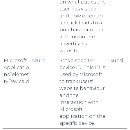
on what pages the
user has visited
and how often an
ad click leads to a
purchase or other
actions on the
advertiser's
website.
Microsoft
Azure
Sets a specific
1 vuosi
Applicatio
device ID. This ID is
nsTelemet
used by Microsoft
ryDeviceId
to track users'
website behaviour
and the
interaction with
Microsoft
application on the
specific device.